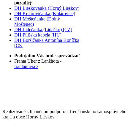
poradie):
DH Lieskovanka (Horný Lieskov)
DH Kolárovičanka (Kolárovice)
DH Mošteňanka (Dolný
Moštenec)
DH Lidečanka (Lidečko) [CZ]
DH Pilíšska kapela [HU]
DH Boršičanka Antonína Koníčka
[CZ]
Podujatím Vás bude sprevádzať
Franta Uher z Lanžhota -
frantauher.cz
Realizované s finančnou podporou Trenčianskeho samosprávneho
kraja a obce Horný Lieskov.