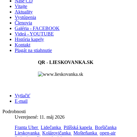
Naše CD
Vitajte
Aktuality
Vystúpenia
Členovia
Galéria - FACEBOOK
Videá - YOUTUBE
História kapely
Kontakt
Plagát na stiahnutie
QR - LIESKOVANKA.SK
Vytlačiť
E-mail
Podrobnosti
Uverejnené: 11. máj 2026
Franta Uher
Lidečanka
Pilíšská kapela
Boršičanka
Lieskovanka
Kolárovičanka
Mošteňanka
open-air