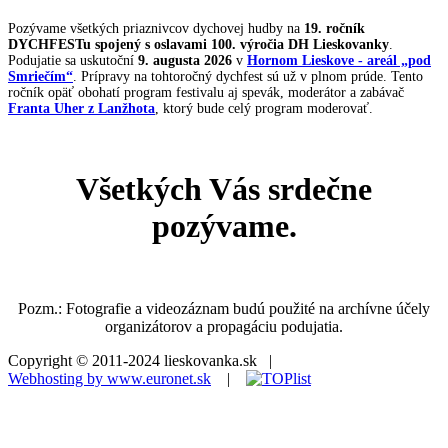
Pozývame všetkých priaznivcov dychovej hudby na
19. ročník
DYCHFESTu spojený s oslavami 100. výročia DH Lieskovanky
.
Podujatie sa uskutoční
9. augusta 2026
v
Hornom Lieskove - areál „pod
Smriečím“
. Prípravy na tohtoročný dychfest sú už v plnom prúde. Tento
ročník opäť obohatí program festivalu aj spevák, moderátor a zabávač
Franta Uher z Lanžhota
, ktorý bude celý program moderovať.
Všetkých Vás srdečne
pozývame.
Pozm.: Fotografie a videozáznam budú použité na archívne účely
organizátorov a propagáciu podujatia.
Copyright © 2011-2024 lieskovanka.sk |
Webhosting by www.euronet.sk
|