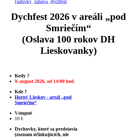
ľudovky
zábava
dychfest
Dychfest 2026 v areáli „pod
Smriečím“
(Oslava 100 rokov DH
Lieskovanky)
Kedy ?
9. august 2026, od 14:00 hod.
Kde ?
Horný Lieskov - areál „pod
Smriečím“
Vstupné
10 €
Dychovky, ktoré sa predstavia
(zoznam účinkujúcich, nie