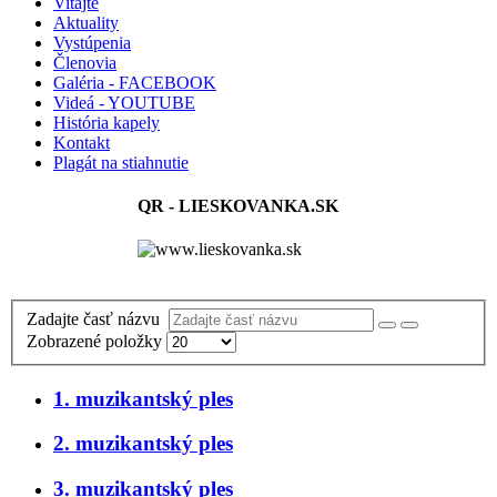
Vitajte
Aktuality
Vystúpenia
Členovia
Galéria - FACEBOOK
Videá - YOUTUBE
História kapely
Kontakt
Plagát na stiahnutie
QR - LIESKOVANKA.SK
Zadajte časť názvu
Zobrazené položky
1. muzikantský ples
2. muzikantský ples
3. muzikantský ples