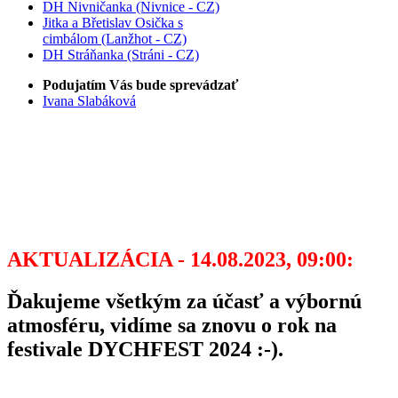
DH Nivničanka (Nivnice - CZ)
Jitka a Břetislav Osička s
cimbálom (Lanžhot - CZ)
DH Stráňanka (Stráni - CZ)
Podujatím Vás bude sprevádzať
Ivana Slabáková
AKTUALIZÁCIA - 14.08.2023, 09:00:
Ďakujeme všetkým za účasť a výbornú
atmosféru, vidíme sa znovu o rok na
festivale DYCHFEST 2024 :-).