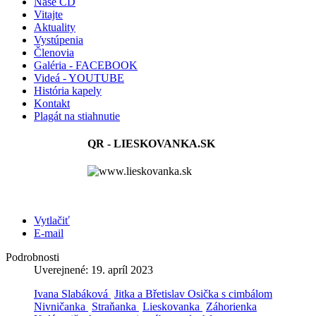
Naše CD
Vitajte
Aktuality
Vystúpenia
Členovia
Galéria - FACEBOOK
Videá - YOUTUBE
História kapely
Kontakt
Plagát na stiahnutie
QR - LIESKOVANKA.SK
Vytlačiť
E-mail
Podrobnosti
Uverejnené: 19. apríl 2023
Ivana Slabáková
Jitka a Břetislav Osička s cimbálom
Nivničanka
Straňanka
Lieskovanka
Záhorienka