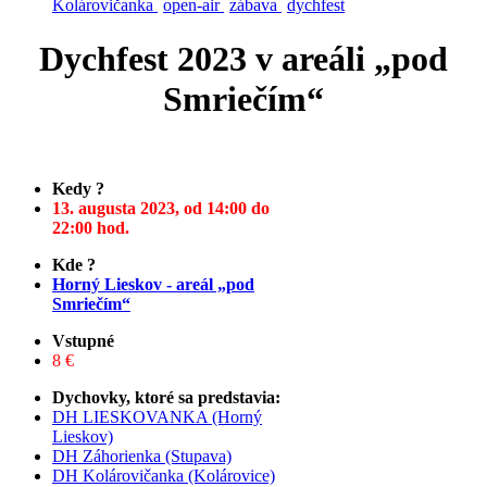
Kolárovičanka
open-air
zábava
dychfest
Dychfest 2023 v areáli „pod
Smriečím“
Kedy ?
13. augusta 2023, od 14:00 do
22:00 hod.
Kde ?
Horný Lieskov - areál „pod
Smriečím“
Vstupné
8 €
Dychovky, ktoré sa predstavia:
DH LIESKOVANKA (Horný
Lieskov)
DH Záhorienka (Stupava)
DH Kolárovičanka (Kolárovice)