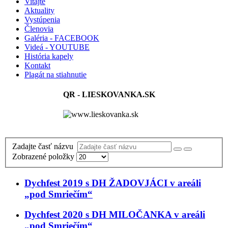
Vitajte
Aktuality
Vystúpenia
Členovia
Galéria - FACEBOOK
Videá - YOUTUBE
História kapely
Kontakt
Plagát na stiahnutie
QR - LIESKOVANKA.SK
Zadajte časť názvu
Zobrazené položky
Dychfest 2019 s DH ŽADOVJÁCI v areáli
„pod Smriečím“
Dychfest 2020 s DH MILOČANKA v areáli
„pod Smriečím“