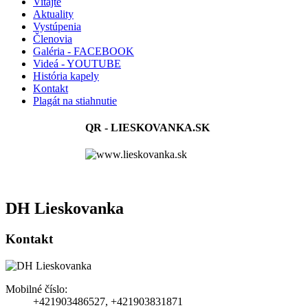
Vitajte
Aktuality
Vystúpenia
Členovia
Galéria - FACEBOOK
Videá - YOUTUBE
História kapely
Kontakt
Plagát na stiahnutie
QR - LIESKOVANKA.SK
DH Lieskovanka
Kontakt
Mobilné číslo:
+421903486527, +421903831871