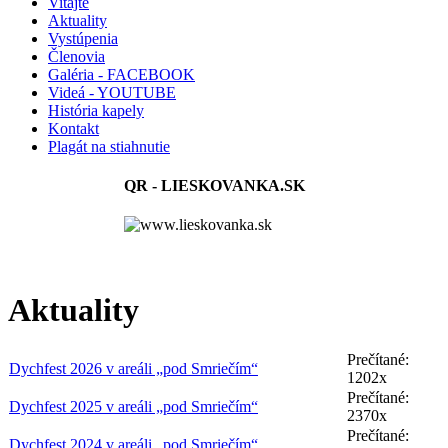
Vitajte
Aktuality
Vystúpenia
Členovia
Galéria - FACEBOOK
Videá - YOUTUBE
História kapely
Kontakt
Plagát na stiahnutie
QR - LIESKOVANKA.SK
Aktuality
Prečítané:
Dychfest 2026 v areáli „pod Smriečím“
1202x
Prečítané:
Dychfest 2025 v areáli „pod Smriečím“
2370x
Prečítané:
Dychfest 2024 v areáli „pod Smriečím“