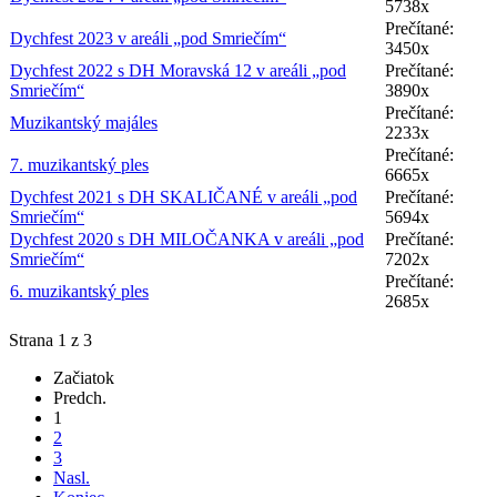
5738x
Prečítané:
Dychfest 2023 v areáli „pod Smriečím“
3450x
Dychfest 2022 s DH Moravská 12 v areáli „pod
Prečítané:
Smriečím“
3890x
Prečítané:
Muzikantský majáles
2233x
Prečítané:
7. muzikantský ples
6665x
Dychfest 2021 s DH SKALIČANÉ v areáli „pod
Prečítané:
Smriečím“
5694x
Dychfest 2020 s DH MILOČANKA v areáli „pod
Prečítané:
Smriečím“
7202x
Prečítané:
6. muzikantský ples
2685x
Strana 1 z 3
Začiatok
Predch.
1
2
3
Nasl.