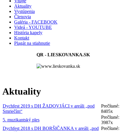
Vitajte
Aktuality
Vystúpenia
Členovia
Galéria - FACEBOOK
Videá - YOUTUBE
História kapely
Kontakt
Plagát na stiahnutie
QR - LIESKOVANKA.SK
Aktuality
Dychfest 2019 s DH ŽADOVJÁCI v areáli „pod
Prečítané:
Smriečím“
8405x
Prečítané:
5. muzikantský ples
3987x
Dychfest 2018 s DH BORŠIČANKA v areáli „pod
Prečítané: