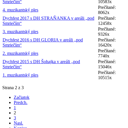
Smriečím“
10583x
Prečítané:
4. muzikantský ples
8062x
Dychfest 2017 s DH STRAŇANKA v areáli „pod
Prečítané:
Smriečím“
12458x
Prečítané:
3. muzikantský ples
9326x
Dychfest 2016 s DH GLORIA v areáli „pod
Prečítané:
Smriečím“
16420x
Prečítané:
2. muzikantský ples
7740x
Dychfest 2015 s DH Šohajka v areáli „pod
Prečítané:
Smriečím“
15046x
Prečítané:
1. muzikantský ples
10515x
Strana 2 z 3
Začiatok
Predch.
1
2
3
Nasl.