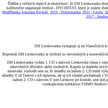
Ďalším z veľkých úspech je skutočnosť, že DH Lieskovanka dostá
každoročne organizuje festival - DYCHFEST, ktorý je známy ďalek
Mistříňanka Antonína Pavluše
,
2010 - Drietomanka
,
2011 - Gloria
,
20
2017 - Straňa
DH Lieskovanka vystupuje aj na Vianočných konc
Repertoár DH Lieskovanky je zložený zo slovenských a moravských ľu
DH Lieskovanka vydala 1. CD s názvom Lieskovská chasa v roku 20
zdravotných dôvodov alebo osobných. Kapela sa doplnila novým
moravské, rozhodli sme sa, že skladby na našom 2. CD budú výlu
skladby či už ľudové s ich úpravou, ale aj ich vlastné pochádzajú z 
našom 2. CD s názvom V tom Lieskove pri kostole, sme dali pri
vynikajúcemu trubkárovi VHMO Braňovi Čížo