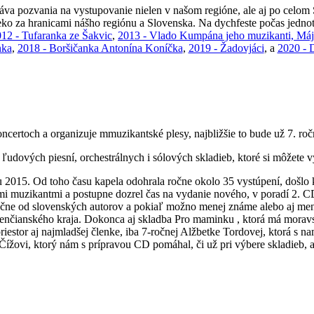
va pozvania na vystupovanie nielen v našom regióne, ale aj po celom
o za hranicami nášho regiónu a Slovenska. Na dychfeste počas jednot
12 - Tufaranka ze Šakvic
,
2013 - Vlado Kumpána jeho muzikanti, Máj
nka
,
2018 - Boršičanka Antonína Koníčka
,
2019 - Žadovjáci
, a
2020 - 
ertoch a organizuje mmuzikantské plesy, najbližšie to bude už 7. ro
dových piesní, orchestrálnych i sólových skladieb, ktoré si môžete v
15. Od toho času kapela odohrala ročne okolo 35 vystúpení, došlo k pr
i muzikantmi a postupne dozrel čas na vydanie nového, v poradí 2. C
čne od slovenských autorov a pokiaľ možno menej známe alebo aj menej
Trenčianského kraja. Dokonca aj skladba Pro maminku , ktorá má moravs
estor aj najmladšej členke, iba 7-ročnej Alžbetke Tordovej, ktorá s na
vi, ktorý nám s prípravou CD pomáhal, či už pri výbere skladieb, ale 