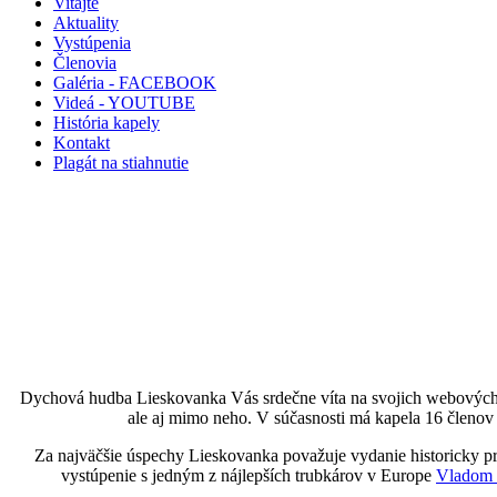
Vitajte
Aktuality
Vystúpenia
Členovia
Galéria - FACEBOOK
Videá - YOUTUBE
História kapely
Kontakt
Plagát na stiahnutie
Dychová hudba Lieskovanka Vás srdečne víta na svojich webových s
ale aj mimo neho. V súčasnosti má kapela 16 členov (
Za najväčšie úspechy Lieskovanka považuje vydanie historicky
vystúpenie s jedným z nájlepších trubkárov v Europe
Vladom 