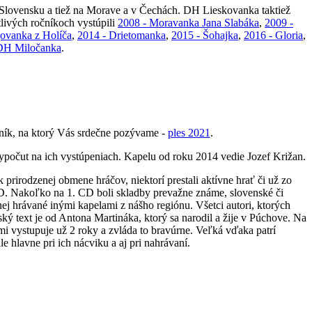
 Slovensku a tiež na Morave a v Čechách. DH Lieskovanka taktiež
livých ročníkoch vystúpili
2008 - Moravanka Jana Slabáka
,
2009 -
ovanka z Holíča
,
2014 - Drietomanka
,
2015 - Šohajka
,
2016 - Gloria
,
DH Miločanka
.
čník, na ktorý Vás srdečne pozývame -
ples 2021
.
ypočut na ich vystúpeniach. Kapelu od roku 2014 vedie Jozef Križan.
irodzenej obmene hráčov, niektorí prestali aktívne hrať či už zo
D. Nakoľko na 1. CD boli skladby prevažne známe, slovenské či
 hrávané inými kapelami z nášho regiónu. Všetci autori, ktorých
ký text je od Antona Martináka, ktorý sa narodil a žije v Púchove. Na
mi vystupuje už 2 roky a zvláda to bravúrne. Veľká vďaka patrí
hlavne pri ich nácviku a aj pri nahrávaní.