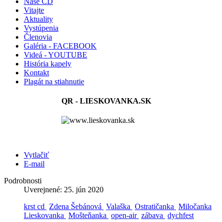
Naše CD
Vitajte
Aktuality
Vystúpenia
Členovia
Galéria - FACEBOOK
Videá - YOUTUBE
História kapely
Kontakt
Plagát na stiahnutie
QR - LIESKOVANKA.SK
Vytlačiť
E-mail
Podrobnosti
Uverejnené: 25. jún 2020
krst cd
Zdena Šebánová
Valaška
Ostratičanka
Miločanka
Lieskovanka
Mošteňanka
open-air
zábava
dychfest