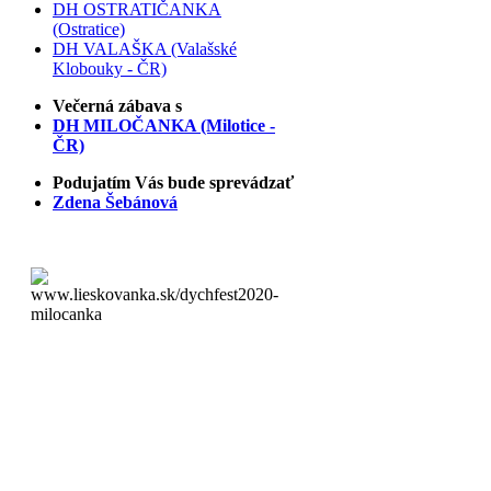
DH OSTRATIČANKA
(Ostratice)
DH VALAŠKA (Valašské
Klobouky - ČR)
Večerná zábava s
DH MILOČANKA (Milotice -
ČR)
Podujatím Vás bude sprevádzať
Zdena Šebánová