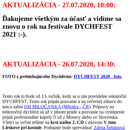
AKTUALIZÁCIA - 27.07.2020, 10:00:
Ďakujeme všetkým za účasť a vidíme sa
znovu o rok na festivale DYCHFEST
2021 :-).
AKTUALIZÁCIA - 26.07.2020, 14:30:
FOTO z prebiehajúceho Dychfestu:
DYCHFEST 2020 - foto
.
Tento rok to bude už 13. ročník, kedy sa u nás pravidelne uskutoční
DYCHFEST. Tento rok prijala pozvanie a na večernej zábave do
tanca zahrá
DH MILOČANKA (MIlotice - ČR)
. Prípravy na
tohtoročný dychfest sú už v plnom prúde a pozvanie na vystúpenie
prijali profesionálne kapely či už z Moravy alebo zo Slovenska.
Všetci sa veľmi tešíme na
krst nášho 2. CD
s názvom
V tom
Lieskove pri kostole
. Podujatie bude sprevádzať
Zdena Šebánová
.