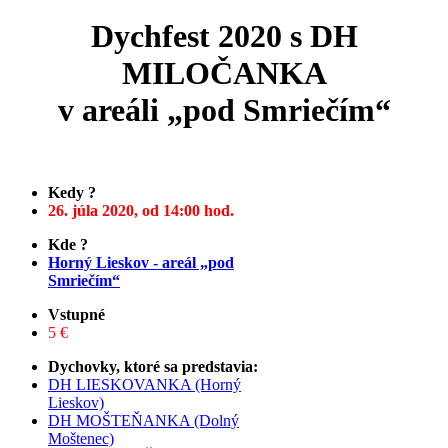
Dychfest 2020 s DH
MILOČANKA
v areáli „pod Smriečím“
Kedy ?
26. júla 2020, od 14:00 hod.
Kde ?
Horný Lieskov - areál „pod
Smriečím“
Vstupné
5 €
Dychovky, ktoré sa predstavia:
DH LIESKOVANKA (Horný
Lieskov)
DH MOŠTEŇANKA (Dolný
Moštenec)