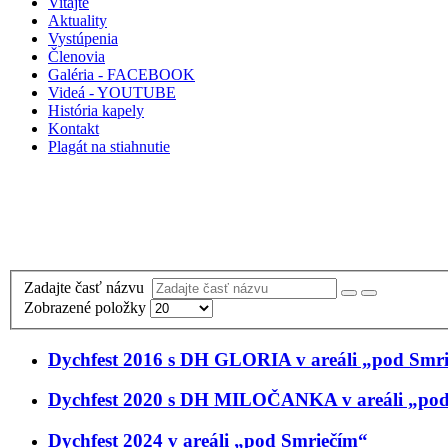
Vitajte
Aktuality
Vystúpenia
Členovia
Galéria - FACEBOOK
Videá - YOUTUBE
História kapely
Kontakt
Plagát na stiahnutie
Zadajte časť názvu
Zobrazené položky
Dychfest 2016 s DH GLORIA v areáli „pod Smr
Dychfest 2020 s DH MILOČANKA v areáli „pod
Dychfest 2024 v areáli „pod Smriečím“