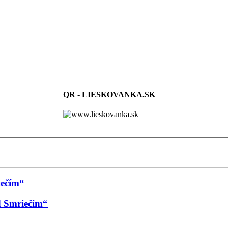
QR - LIESKOVANKA.SK
iečím“
 Smriečím“