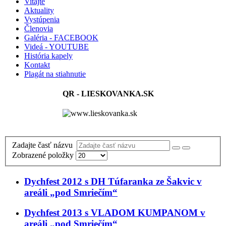
Vitajte
Aktuality
Vystúpenia
Členovia
Galéria - FACEBOOK
Videá - YOUTUBE
História kapely
Kontakt
Plagát na stiahnutie
QR - LIESKOVANKA.SK
Zadajte časť názvu
Zobrazené položky
Dychfest 2012 s DH Túfaranka ze Šakvic v
areáli „pod Smriečím“
Dychfest 2013 s VLADOM KUMPANOM v
areáli „pod Smriečím“