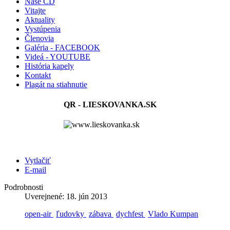
Naše CD
Vitajte
Aktuality
Vystúpenia
Členovia
Galéria - FACEBOOK
Videá - YOUTUBE
História kapely
Kontakt
Plagát na stiahnutie
QR - LIESKOVANKA.SK
Vytlačiť
E-mail
Podrobnosti
Uverejnené: 18. jún 2013
open-air
ľudovky
zábava
dychfest
Vlado Kumpan