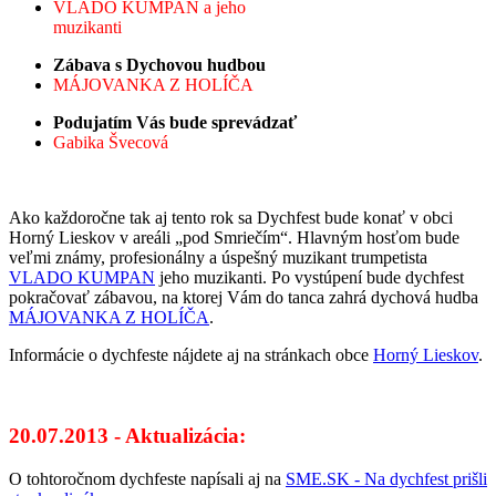
VLADO KUMPAN a jeho
muzikanti
Zábava s Dychovou hudbou
MÁJOVANKA Z HOLÍČA
Podujatím Vás bude sprevádzať
Gabika Švecová
Ako každoročne tak aj tento rok sa Dychfest bude konať v obci
Horný Lieskov v areáli „pod Smriečím“. Hlavným hosťom bude
veľmi známy, profesionálny a úspešný muzikant trumpetista
VLADO KUMPAN
jeho muzikanti. Po vystúpení bude dychfest
pokračovať zábavou, na ktorej Vám do tanca zahrá dychová hudba
MÁJOVANKA Z HOLÍČA
.
Informácie o dychfeste nájdete aj na stránkach obce
Horný Lieskov
.
20.07.2013 - Aktualizácia:
O tohtoročnom dychfeste napísali aj na
SME.SK - Na dychfest prišli