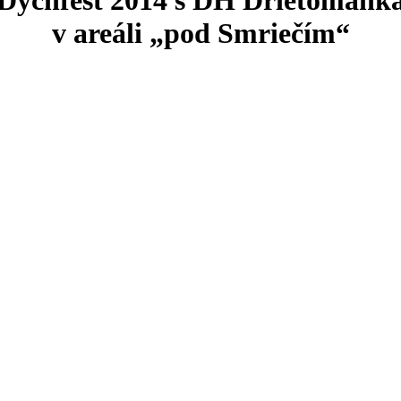
v areáli „pod Smriečím“