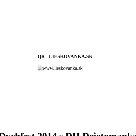
QR - LIESKOVANKA.SK
Dychfest 2014 s DH Drietomank