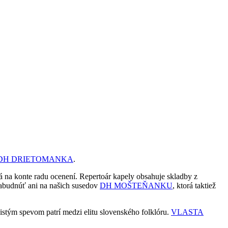
DH DRIETOMANKA
.
 na konte radu ocenení. Repertoár kapely obsahuje skladby z
budnúť ani na našich susedov
DH MOŠTEŇANKU
, ktorá taktiež
istým spevom patrí medzi elitu slovenského folklóru.
VLASTA