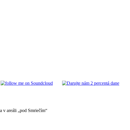
 v areáli „pod Smriečím“