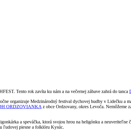
YCHFEST. Tento rok zavíta ku nám a na večernej zábave zahrá do tanca
ročne organizuje Medzinárodný festival dychovej hudby v Lidečku a má
DH ORDZOVIANKA
z obce Ordzovany, okres Levoča. Nemôžeme za
ligonkárka a speváčka, ktorá svojou hrou na heligónku a neuveriteľne č
u ľudovej piesne a folklóru Kysúc.