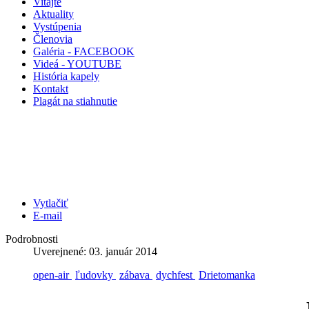
Vitajte
Aktuality
Vystúpenia
Členovia
Galéria - FACEBOOK
Videá - YOUTUBE
História kapely
Kontakt
Plagát na stiahnutie
Vytlačiť
E-mail
Podrobnosti
Uverejnené: 03. január 2014
open-air
ľudovky
zábava
dychfest
Drietomanka