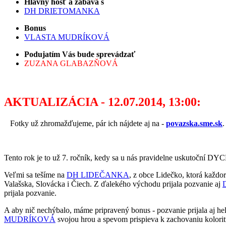
Hlavný hosť a zábava s
DH DRIETOMANKA
Bonus
VLASTA MUDRÍKOVÁ
Podujatím Vás bude sprevádzať
ZUZANA GLABAZŇOVÁ
AKTUALIZÁCIA - 12.07.2014, 13:00:
Fotky už zhromažďujeme, pár ich nájdete aj na -
povazska.sme.sk
.
Tento rok je to už 7. ročník, kedy sa u nás pravidelne uskutoční D
Veľmi sa tešíme na
DH LIDEČANKA
, z obce Lidečko, ktorá každo
Valašska, Slovácka i Čiech. Z ďalekého východu prijala pozvanie aj
prijala pozvanie.
A aby nič nechýbalo, máme pripravený bonus - pozvanie prijala aj he
MUDRÍKOVÁ
svojou hrou a spevom prispieva k zachovaniu kolorit