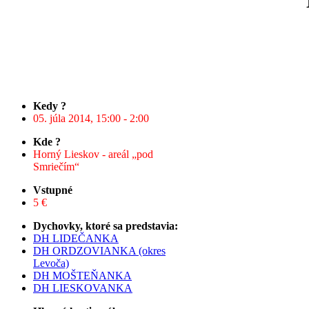
Kedy ?
05. júla 2014, 15:00 - 2:00
Kde ?
Horný Lieskov - areál „pod
Smriečím“
Vstupné
5 €
Dychovky, ktoré sa predstavia:
DH LIDEČANKA
DH ORDZOVIANKA (okres
Levoča)
DH MOŠTEŇANKA
DH LIESKOVANKA