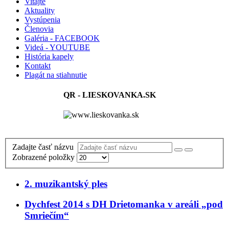
Vitajte
Aktuality
Vystúpenia
Členovia
Galéria - FACEBOOK
Videá - YOUTUBE
História kapely
Kontakt
Plagát na stiahnutie
QR - LIESKOVANKA.SK
Zadajte časť názvu
Zobrazené položky
2. muzikantský ples
Dychfest 2014 s DH Drietomanka v areáli „pod
Smriečím“