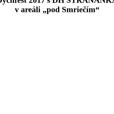
v areáli „pod Smriečím“