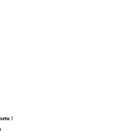
netu !
!