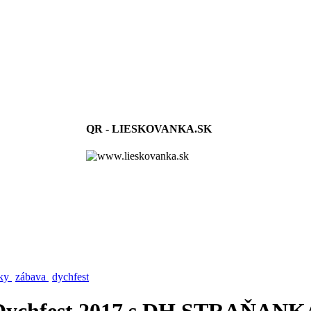
QR - LIESKOVANKA.SK
vky
zábava
dychfest
Dychfest 2017 s DH STRAŇANK