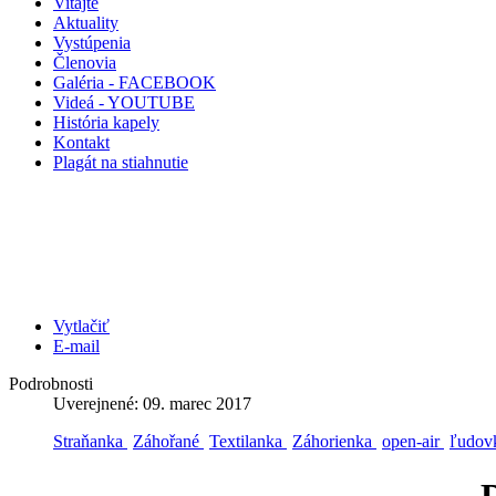
Vitajte
Aktuality
Vystúpenia
Členovia
Galéria - FACEBOOK
Videá - YOUTUBE
História kapely
Kontakt
Plagát na stiahnutie
Vytlačiť
E-mail
Podrobnosti
Uverejnené: 09. marec 2017
Straňanka
Záhořané
Textilanka
Záhorienka
open-air
ľudo