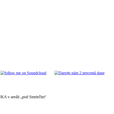
A v areáli „pod Smriečím“