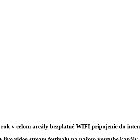
 rok v celom areály
bezplatné WIFI
pripojenie do inter
+ live video stream festivalu na našom youtube kanály 