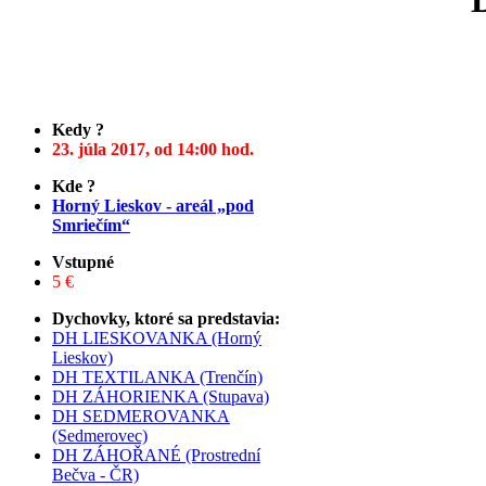
Kedy ?
23. júla 2017, od 14:00 hod.
Kde ?
Horný Lieskov - areál „pod
Smriečím“
Vstupné
5 €
Dychovky, ktoré sa predstavia:
DH LIESKOVANKA (Horný
Lieskov)
DH TEXTILANKA (Trenčín)
DH ZÁHORIENKA (Stupava)
DH SEDMEROVANKA
(Sedmerovec)
DH ZÁHOŘANÉ (Prostrední
Bečva - ČR)