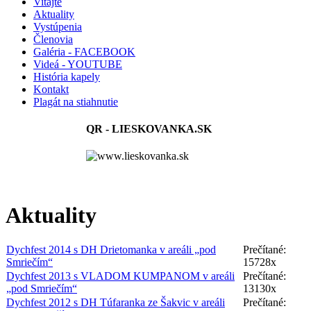
Vitajte
Aktuality
Vystúpenia
Členovia
Galéria - FACEBOOK
Videá - YOUTUBE
História kapely
Kontakt
Plagát na stiahnutie
QR - LIESKOVANKA.SK
Aktuality
Dychfest 2014 s DH Drietomanka v areáli „pod
Prečítané:
Smriečím“
15728x
Dychfest 2013 s VLADOM KUMPANOM v areáli
Prečítané:
„pod Smriečím“
13130x
Dychfest 2012 s DH Túfaranka ze Šakvic v areáli
Prečítané: