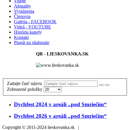
Vitajte
Aktuality
Vystúpenia
Členovia
Galéria - FACEBOOK
Videá - YOUTUBE
História kapely
Kontakt
Plagát na stiahnutie
QR - LIESKOVANKA.SK
Zadajte časť názvu
Zobrazené položky
Dychfest 2024 v areáli „pod Smriečím“
Dychfest 2026 v areáli „pod Smriečím“
Copyright © 2011-2024 lieskovanka.sk |