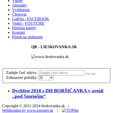
Vitajte
Aktuality
Vystúpenia
Členovia
Galéria - FACEBOOK
Videá - YOUTUBE
História kapely
Kontakt
Plagát na stiahnutie
QR - LIESKOVANKA.SK
Zadajte časť názvu
Zobrazené položky
Dychfest 2018 s DH BORŠIČANKA v areáli
„pod Smriečím“
Copyright © 2011-2024 lieskovanka.sk |
Webhosting by www.euronet.sk
|