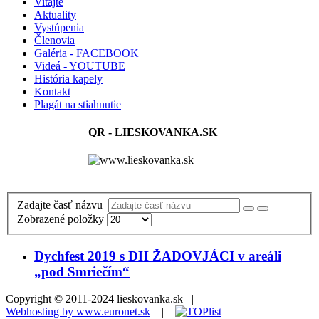
Vitajte
Aktuality
Vystúpenia
Členovia
Galéria - FACEBOOK
Videá - YOUTUBE
História kapely
Kontakt
Plagát na stiahnutie
QR - LIESKOVANKA.SK
Zadajte časť názvu
Zobrazené položky
Dychfest 2019 s DH ŽADOVJÁCI v areáli
„pod Smriečím“
Copyright © 2011-2024 lieskovanka.sk |
Webhosting by www.euronet.sk
|