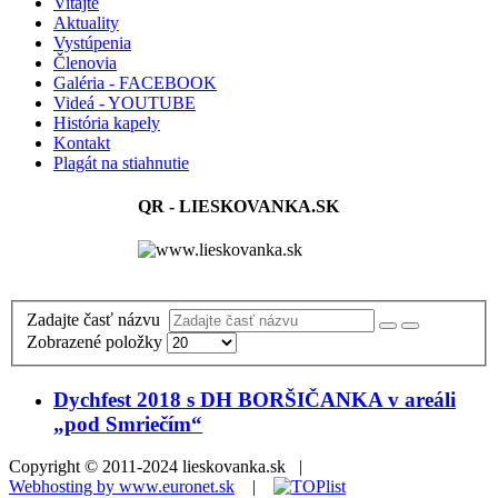
Vitajte
Aktuality
Vystúpenia
Členovia
Galéria - FACEBOOK
Videá - YOUTUBE
História kapely
Kontakt
Plagát na stiahnutie
QR - LIESKOVANKA.SK
Zadajte časť názvu
Zobrazené položky
Dychfest 2018 s DH BORŠIČANKA v areáli
„pod Smriečím“
Copyright © 2011-2024 lieskovanka.sk |
Webhosting by www.euronet.sk
|