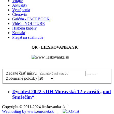
Vitajte
Aktuality
Vystúpenia
Členovia
Galéria - FACEBOOK
Videá - YOUTUBE
História kapely
Kontakt
Plagát na stiahnutie
QR - LIESKOVANKA.SK
Zadajte časť názvu
Zobrazené položky
Dychfest 2022 s DH Moravská 12 v areáli „pod
Smriečím“
Copyright © 2011-2024 lieskovanka.sk |
Webhosting by www.euronet.sk
|